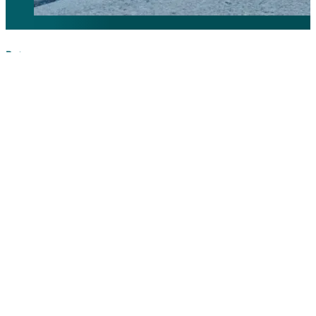
Retour
au
répertoire
Dans le but
d’encourager
les employés
au sein de
votre
organisation à
se tourner vers
le moyen de
transport
qu’est le vélo, il
n’y a rien de
mieux que de
se regrouper et
de former un
comité vélo-