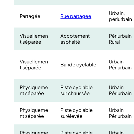
Urbain,
Partagée
Rue partagée
périurbain
Visuellemen
Accotement
Périurbain
t séparée
asphalté
Rural
Visuellemen
Urbain
Bande cyclable
t séparée
Périurbain
Physiqueme
Piste cyclable
Urbain
nt séparée
sur chaussée
Périurbain
Physiqueme
Piste cyclable
Urbain
nt séparée
surélevée
Périurbain
Physiqueme
Piste cyclable
Urbain