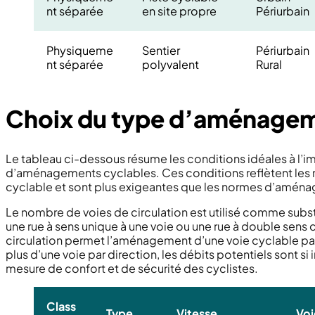
nt séparée
en site propre
Périurbain
Physiqueme
Sentier
Périurbain
nt séparée
polyvalent
Rural
Choix du type d’aménagem
Le tableau ci-dessous résume les conditions idéales à l’i
d’aménagements cyclables. Ces conditions reflètent les
cyclable et sont plus exigeantes que les normes d’aména
Le nombre de voies de circulation est utilisé comme substi
une rue à sens unique à une voie ou une rue à double sens 
circulation permet l’aménagement d’une voie cyclable part
plus d’une voie par direction, les débits potentiels sont 
mesure de confort et de sécurité des cyclistes.
Class
Type
Vitesse
Voi