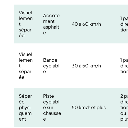
Visuel
Accote
lemen
1 p
ment
t
40 à 60 km/h
dir
asphalt
sépar
tio
é
ée
Visuel
lemen
Bande
1 p
t
cyclabl
30 à 50 km/h
dir
sépar
e
tio
ée
Sépar
Piste
2 p
ée
cyclabl
dir
physi
e sur
50 km/h et plus
tio
quem
chaussé
ou
ent
e
plu